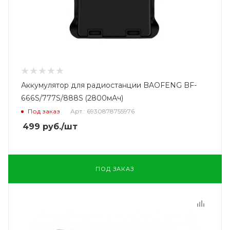
Аккумулятор для радиостанции BAOFENG BF-
666S/777S/888S (2800мАч)
Под заказ
Арт.: 6930878755976
499
руб.
/шт
ПОД ЗАКАЗ