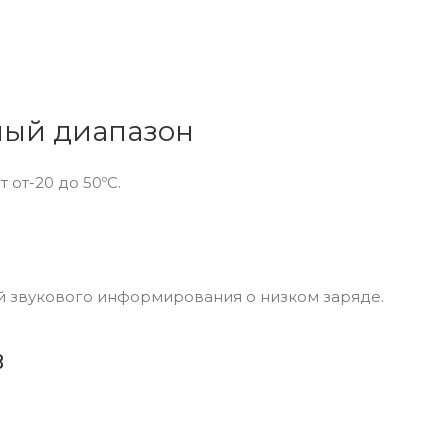
ый диапазон
 от-20 до 50ºC.
й звукового информирования о низком заряде.
в