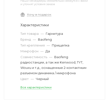
Наши менеджеры обязательно свяжутся с вами
и уточнят условия заказа
Хочу в подарок
Характеристики
Тип товара
—
Гарнитура
Бренд
—
Baofeng
Тип крепления
—
Прищепка
Микрофон
—
Да
Совместимость
—
Baofeng
радиостанции, а так же Kenwood, TYT,
Wouxu и т.д., оснащенные 2-контактным
разъемом динамика / микрофона
Цвет
—
Черный
Все характеристики