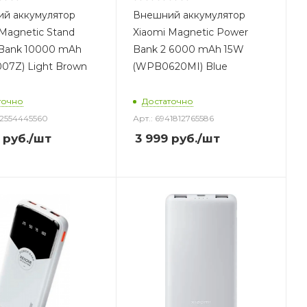
й аккумулятор
Внешний аккумулятор
Magnetic Stand
Xiaomi Magnetic Power
Bank 10000 mAh
Bank 2 6000 mAh 15W
07Z) Light Brown
(WPB0620MI) Blue
точно
Достаточно
32554445560
Арт.: 6941812765586
руб.
/шт
3 999
руб.
/шт