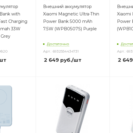
умулятор
Внешний аккумулятор
Внешни
Bank with
Xiaomi Magnetic Ultra-Thin
Xiaomi 
 Fast Charging
Power Bank 5000 mAh
Power 
00mah 33W
7.5W (WPB0507S) Purple
(WPB10
 Grey
Достаточно
Доста
0820
Арт.: 6932554434731
Арт.: 69
шт
2 649
руб.
/шт
2 649