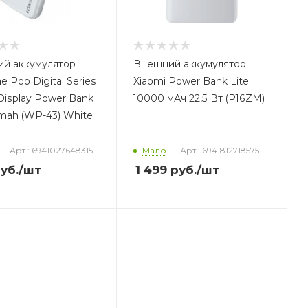
й аккумулятор
Внешний аккумулятор
Pop Digital Series
Xiaomi Power Bank Lite
 Display Power Bank
10000 мАч 22,5 Вт (P16ZM)
mah (WP-43) White
Арт.: 6941027648315
Мало
Арт.: 6941812718575
уб.
/шт
1 499
руб.
/шт