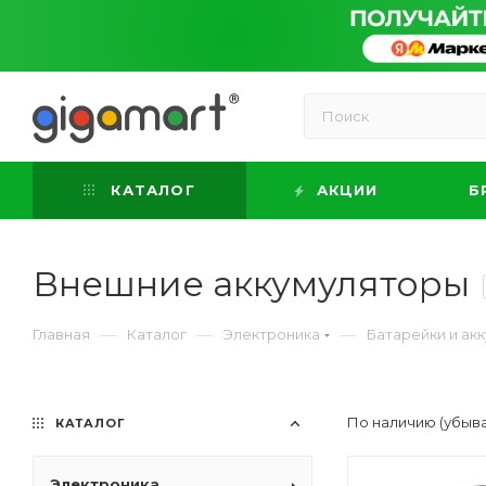
КАТАЛОГ
АКЦИИ
Б
Внешние аккумуляторы
—
—
—
Главная
Каталог
Электроника
Батарейки и ак
По наличию (убыв
КАТАЛОГ
Электроника