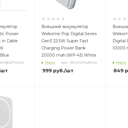
умулятор
Внешний аккумулятор
Внешни
tic Power
Wekome Pop Digital Series
Wekome 
t in Cable
Gen3 22.5W Super Fast
Digital
3W
Charging Power Bank
10000 
Blue
20000 mah (WP-43) White
 6941812714430
Мало
Арт.: 6941027648346
Мало
/шт
999
руб.
/шт
849
р