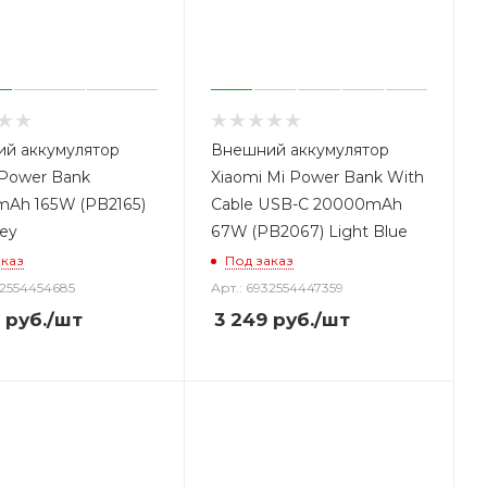
й аккумулятор
Внешний аккумулятор
 Power Bank
Xiaomi Mi Power Bank With
Ah 165W (PB2165)
Cable USB-C 20000mAh
ey
67W (PB2067) Light Blue
аказ
Под заказ
32554454685
Арт.: 6932554447359
руб.
/шт
3 249
руб.
/шт