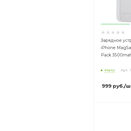
Зарядное уст
iPhone MagSaf
Pack 3500mah
Мало
Арт.:
999
руб.
/ш