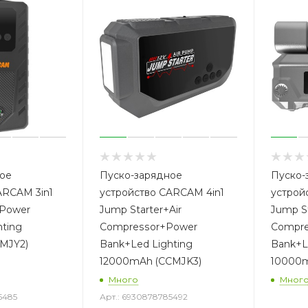
ое
Пуско-зарядное
Пуско-
ARCAM 3in1
устройство CARCAM 4in1
устрой
+Power
Jump Starter+Air
Jump St
hting
Compressor+Power
Compre
MJY2)
Bank+Led Lighting
Bank+L
12000mAh (CCMJK3)
10000m
Много
Мног
5485
Арт.: 6930878785492