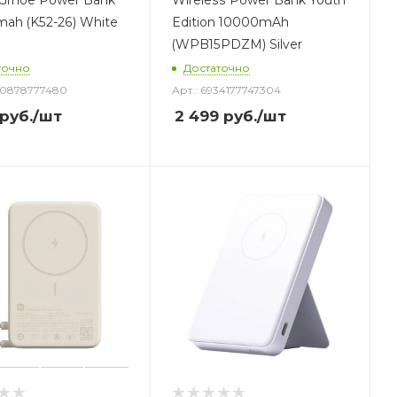
 Grnoe Power Bank
Wireless Power Bank Youth
ah (K52-26) White
Edition 10000mAh
(WPB15PDZM) Silver
точно
Достаточно
930878777480
Арт.: 6934177747304
руб.
/шт
2 499
руб.
/шт