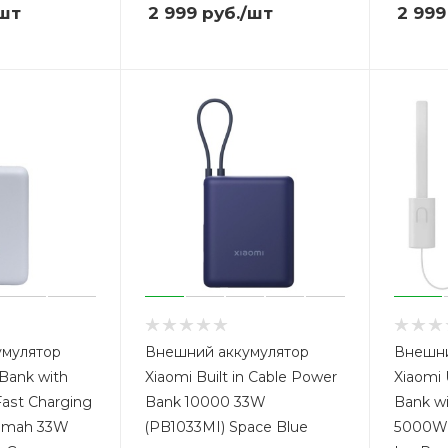
шт
2 999
руб.
/шт
2 999
умулятор
Внешний аккумулятор
Внешни
Bank with
Xiaomi Built in Cable Power
Xiaomi 
 Fast Charging
Bank 10000 33W
Bank wi
00mah 33W
(PB1033MI) Space Blue
5000W 