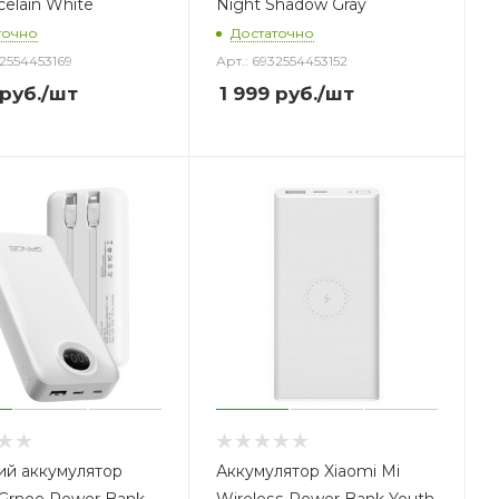
celain White
Night Shadow Gray
точно
Достаточно
32554453169
Арт.: 6932554453152
руб.
/шт
1 999
руб.
/шт
й аккумулятор
Аккумулятор Xiaomi Mi