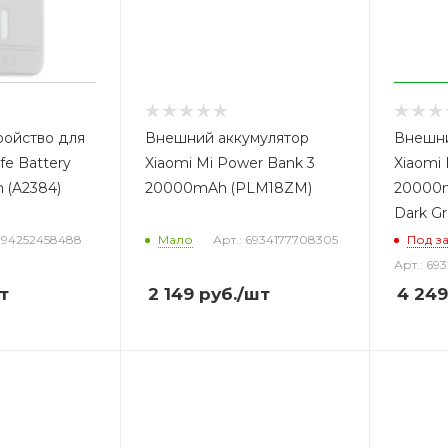
ройство для
Внешний аккумулятор
Внешни
e Battery
Xiaomi Mi Power Bank 3
Xiaomi
 (A2384)
20000mAh (PLM18ZM)
20000m
Dark Gr
 194252458488
Мало
Арт.: 6934177708305
Под з
Арт.: 69
т
2 149
руб.
/шт
4 249