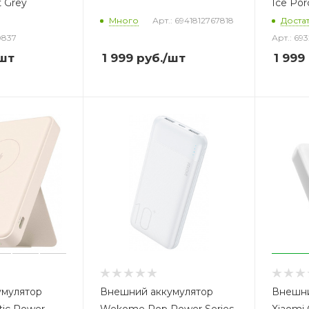
t Grey
Ice Por
Много
Арт.: 6941812767818
Доста
0837
Арт.: 69
шт
1 999
руб.
/шт
1 999
умулятор
Внешний аккумулятор
Внешни