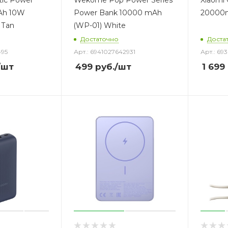
tic Power
Wekome Pop Power Series
Xiaomi
Ah 10W
Power Bank 10000 mAh
20000m
 Tan
(WP-01) White
Достаточно
Доста
495
Арт.: 6941027642931
Арт.: 6
/шт
499
руб.
/шт
1 699