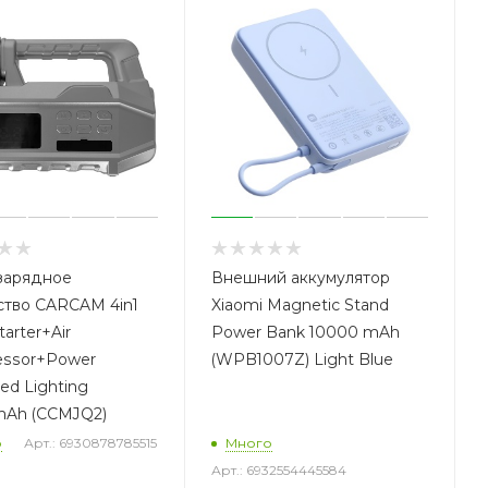
зарядное
Внешний аккумулятор
ство CARCAM 4in1
Xiaomi Magnetic Stand
arter+Air
Power Bank 10000 mAh
ssor+Power
(WPB1007Z) Light Blue
ed Lighting
Ah (CCMJQ2)
о
Арт.: 6930878785515
Много
Арт.: 6932554445584