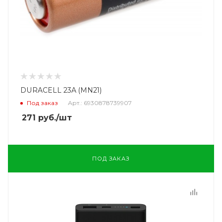
DURACELL 23A (MN21)
Под заказ
Арт.: 6930878739907
271
руб.
/шт
ПОД ЗАКАЗ