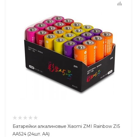
Батарейки алкалиновые Xiaomi ZMI Rainbow ZI5
AA524 (24шт. АА)