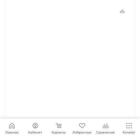
Главная
Кабинет
Корзина
Избранные
Сравнение
Каталог
CARCAM Power Bank T6