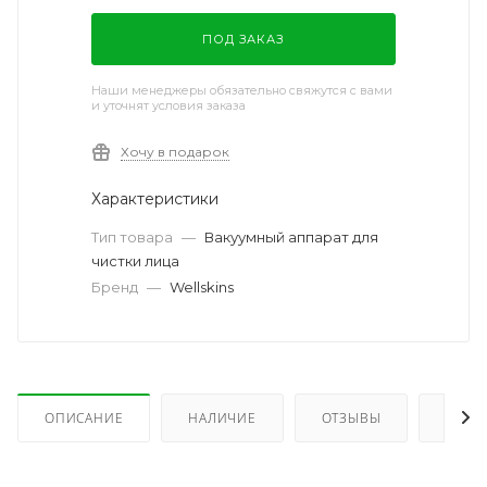
ПОД ЗАКАЗ
Наши менеджеры обязательно свяжутся с вами
и уточнят условия заказа
Хочу в подарок
Характеристики
Тип товара
—
Вакуумный аппарат для
чистки лица
Бренд
—
Wellskins
ОПИСАНИЕ
НАЛИЧИЕ
ОТЗЫВЫ
КАК 