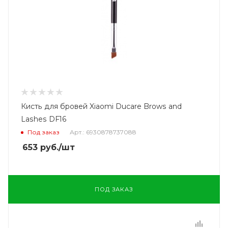
Кисть для бровей Xiaomi Ducare Brows and
Lashes DF16
Под заказ
Арт.: 6930878737088
653
руб.
/шт
ПОД ЗАКАЗ