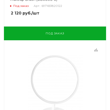
Под заказ
Арт.: 6971651820122
2 120
руб.
/шт
ПОД ЗАКАЗ