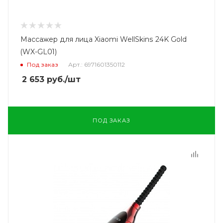
Массажер для лица Xiaomi WellSkins 24K Gold
(WX-GL01)
Под заказ
Арт.: 6971601350112
2 653
руб.
/шт
ПОД ЗАКАЗ