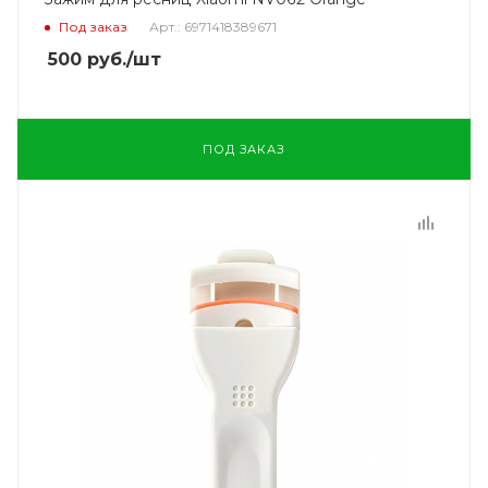
Под заказ
Арт.: 6971418389671
500
руб.
/шт
ПОД ЗАКАЗ