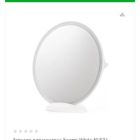
Зеркало для макияжа Xiaomi White NV534