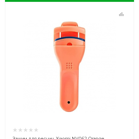
Зажим для ресниц Xiaomi NV062 Orange