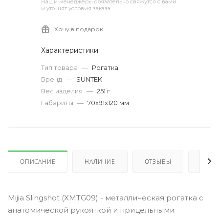
Наши менеджеры обязательно свяжутся с вами
и уточнят условия заказа
Хочу в подарок
Характеристики
Тип товара
—
Рогатка
Бренд
—
SUNTEK
Вес изделия
—
251 г
Габариты
—
70x91x120 мм
ОПИСАНИЕ
НАЛИЧИЕ
ОТЗЫВЫ
КАК 
Mijia Slingshot (XMTG09) - металлическая рогатка с
анатомической рукояткой и прицельными