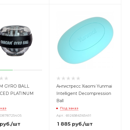
M GYRO BALL
Антистресс Xiaomi Yunmai
CED PLATINUM
Intelligent Decompression
Ball
аказ
Под заказ
30878725405
Арт.: 6926586365491
руб.
/шт
1 885
руб.
/шт