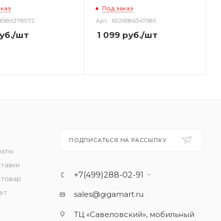
аказ
Под заказ
26586378972
Арт.: 6926586347589
уб.
/шт
1 099
руб.
/шт
ПОДПИСАТЬСЯ НА РАССЫЛКУ
латы
ставки
+7(499)288-02-91
 товар
ет
sales@gigamart.ru
ТЦ «Савеловский», мобильный