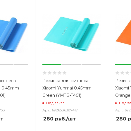
фитнеса
Резинка для фитнеса
Резинк
i 0.45mm
Xiaomi Yunmai 0.45mm
Xiaomi
01)
Green (YMTB-T401)
Orange
Под заказ
Под з
758
Арт.: 6926586387417
Арт.: 69
т
280
руб.
/шт
280
р