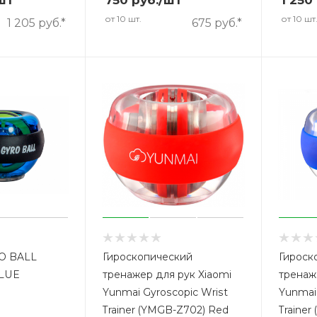
шт
750
руб.
/шт
1 250
от 10 шт.
от 10 шт
1 205 руб.*
675 руб.*
O BALL
Гироскопический
Гироск
LUE
тренажер для рук Xiaomi
тренаж
Yunmai Gyroscopic Wrist
Yunmai 
Trainer (YMGB-Z702) Red
Trainer