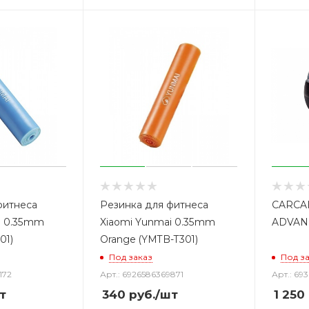
фитнеса
Резинка для фитнеса
CARCA
i 0.35mm
Xiaomi Yunmai 0.35mm
ADVAN
01)
Orange (YMTB-T301)
Под заказ
Под з
172
Арт.: 6926586369871
Арт.: 69
т
340
руб.
/шт
1 250