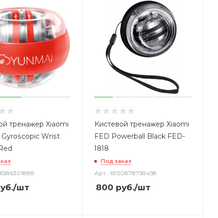
ой тренажер Xiaomi
Кистевой тренажер Xiaomi
Gyroscopic Wrist
FED Powerball Black FED-
 Red
1818
аказ
Под заказ
26586301888
Арт.: 6930878758458
уб.
/шт
800
руб.
/шт