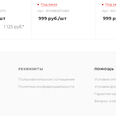
Под заказ
Под з
5375
Арт.: 6926586374585
Арт.: 69
шт
999
руб.
/шт
999
р
1 125 руб.*
РЕКВИЗИТЫ
ПОМОЩЬ
Пользовательское соглашение
Условия оп
Политика конфиденциальности
Условия до
Гарантия на
Вопрос-отв