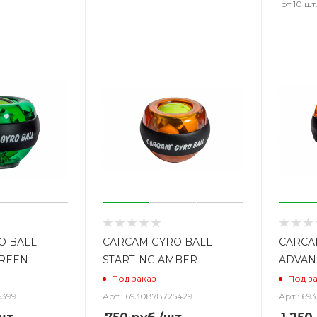
от 10 шт
O BALL
CARCAM GYRO BALL
CARCA
REEN
STARTING AMBER
ADVAN
Под заказ
Под з
5399
Арт.: 6930878725429
Арт.: 69