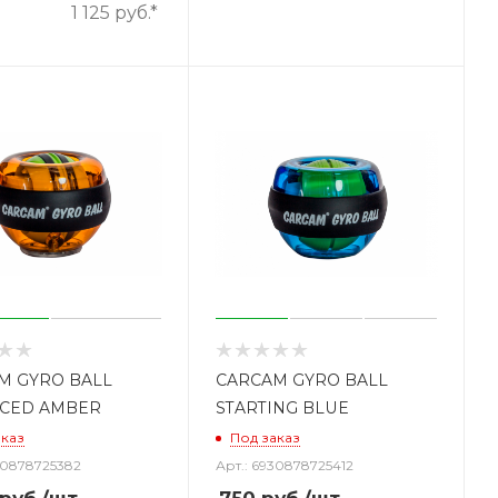
.
1 125 руб.*
M GYRO BALL
CARCAM GYRO BALL
CED AMBER
STARTING BLUE
аказ
Под заказ
30878725382
Арт.: 6930878725412