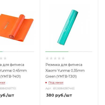
а для фитнеса
Резинка для фитнеса
 Yunmai 0.45mm
Xiaomi Yunmai 0.35mm
 (YMTB-T401)
Green (YMTB-T301)
аказ
Под заказ
26586369710
Арт.: 6926586387462
уб.
/шт
380
руб.
/шт