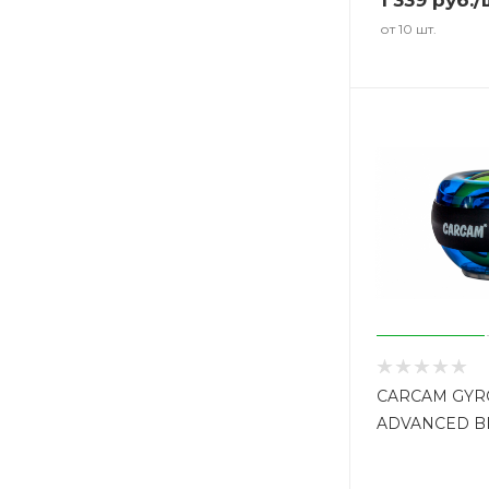
1 339
руб.
/
от 10 шт.
CARCAM GYR
ADVANCED B