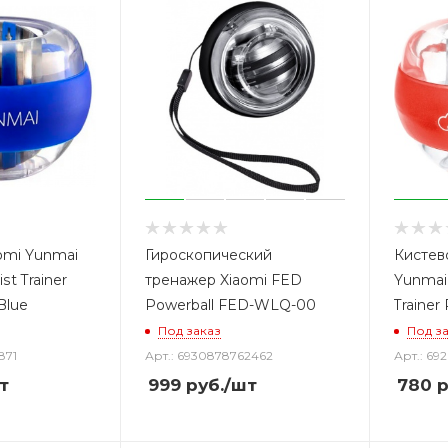
omi Yunmai
Гироскопический
Кистев
st Trainer
тренажер Xiaomi FED
Yunmai 
Blue
Powerball FED-WLQ-00
Trainer
Под заказ
Под з
871
Арт.: 6930878762462
Арт.: 69
т
999
руб.
/шт
780
р