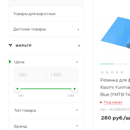
Товары для взрослых
Детские товары
ФИЛЬТР
Цена
Резинка для 
Xiaomi Yunma
Blue (YMTB-T4
280
1 885
Под заказ
Арт.: 6926586314
Тип товара
280
руб.
/ш
Бренд