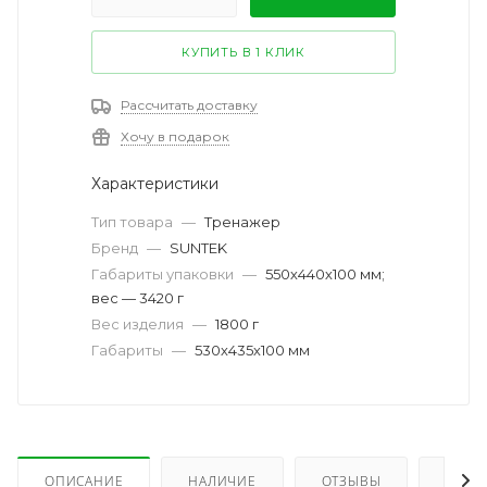
КУПИТЬ В 1 КЛИК
Рассчитать доставку
Хочу в подарок
Характеристики
Тип товара
—
Тренажер
Бренд
—
SUNTEK
Габариты упаковки
—
550х440х100 мм;
вес — 3420 г
Вес изделия
—
1800 г
Габариты
—
530х435х100 мм
ОПИСАНИЕ
НАЛИЧИЕ
ОТЗЫВЫ
КАК 