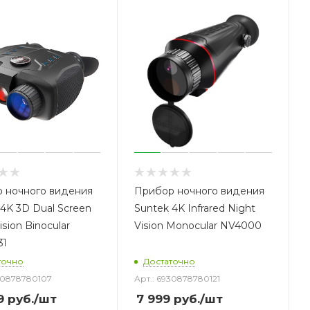
 ночного видения
Прибор ночного видения
4K 3D Dual Screen
Suntek 4K Infrared Night
ision Binocular
Vision Monocular NV4000
31
точно
Достаточно
30878780107
Арт.: 6930878780121
9
руб.
/шт
7 999
руб.
/шт