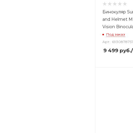
Бинокуляр Su
and Helmet M
Vision Binocu
Под заказ
Арт.: 693087875
9 499
руб.