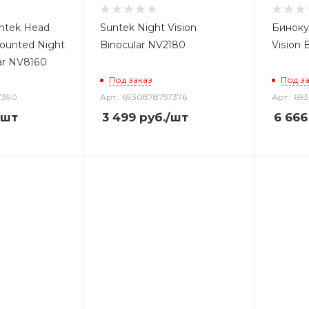
ntek Head
Suntek Night Vision
Биноку
ounted Night
Binocular NV2180
Vision 
lar NV8160
Под заказ
Под з
7390
Арт.: 6930878757376
Арт.: 69
/шт
3 499
руб.
/шт
6 666