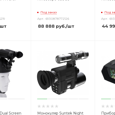
Под заказ
Под з
5219
Арт.: 6930878772126
Арт.: 69
/шт
88 888
руб.
/шт
44 9
Dual Screen
Монокуляр Suntek Night
Прибор