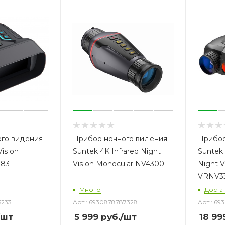
го видения
Прибор ночного видения
Прибор
Vision
Suntek 4K Infrared Night
Suntek 
183
Vision Monocular NV4300
Night V
VRNV3
Много
Доста
5233
Арт.: 6930878787328
Арт.: 69
/шт
5 999
руб.
/шт
18 99