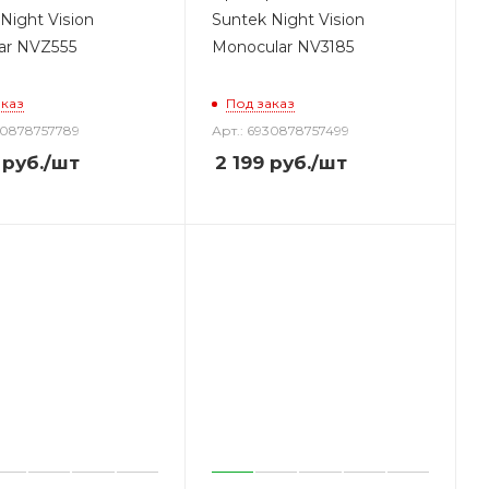
Night Vision
Suntek Night Vision
lar NVZ555
Monocular NV3185
аказ
Под заказ
30878757789
Арт.: 6930878757499
руб.
/шт
2 199
руб.
/шт