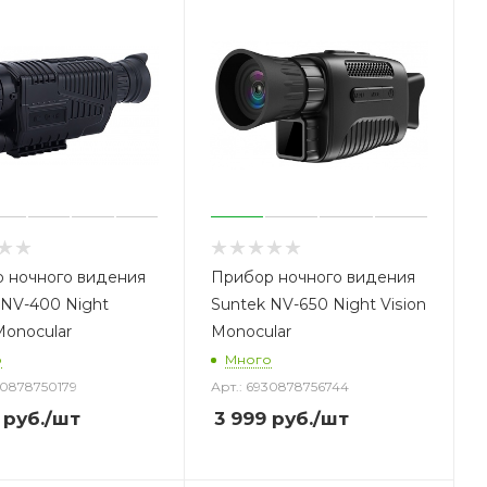
 ночного видения
Прибор ночного видения
 NV-400 Night
Suntek NV-650 Night Vision
Monocular
Monocular
о
Много
30878750179
Арт.: 6930878756744
руб.
/шт
3 999
руб.
/шт