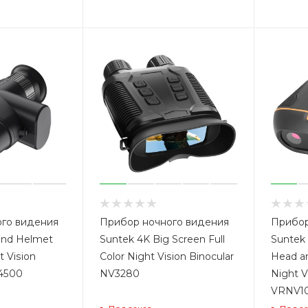
го видения
Прибор ночного видения
Прибор
and Helmet
Suntek 4K Big Screen Full
Suntek 
 Vision
Color Night Vision Binocular
Head a
4500
NV3280
Night V
VRNV1