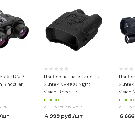
ntek 3D VR
Прибор ночного виденья
Прибор
n Binocular
Suntek NV-800 Night
Suntek
Vision Binocular
Vision 
Много
Мног
5226
Арт.: 6930878769010
Арт.: 69
/шт
4 999
руб.
/шт
6 666