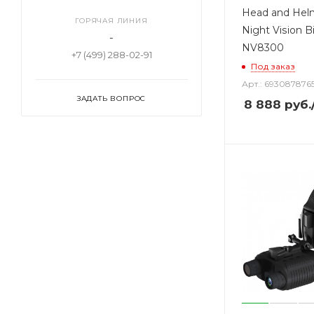
Head and Hel
ГОРЯЧАЯ ЛИНИЯ
Night Vision B
-
NV8300
+7 (499) 288-02-91
Под заказ
Арт.: 693087876
ЗАДАТЬ ВОПРОС
8 888
руб.