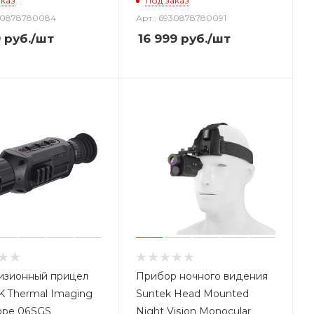
аказ
Под заказ
930878780084
Арт.: 6930878780091
9
руб.
/шт
16 999
руб.
/шт
изионный прицел
Прибор ночного видения
 Thermal Imaging
Suntek Head Mounted
cope 06SGS
Night Vision Monocular