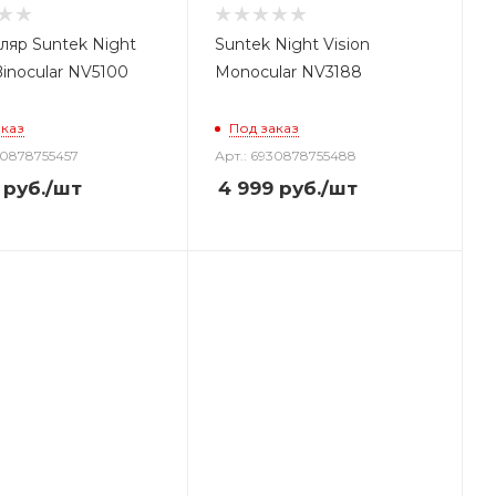
ляр Suntek Night
Suntek Night Vision
Binocular NV5100
Monocular NV3188
аказ
Под заказ
30878755457
Арт.: 6930878755488
руб.
/шт
4 999
руб.
/шт