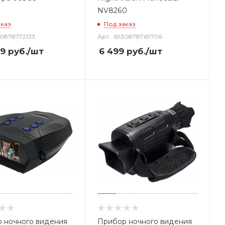
NV8260
аказ
Под заказ
30878772133
Арт.: 6930878769706
99
руб.
/шт
6 499
руб.
/шт
 ночного видения
Прибор ночного видения