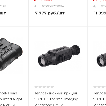
Под заказ
Под з
7342
Арт.: 6930878780114
Арт.: 6
/шт
7 777
руб.
/шт
11 99
ntek Head
Тепловизионный прицел
Теплов
ounted Night
SUNTEK Thermal Imaging
SUNTEK
ar NV8161
Riflescope 03SGS
Rifles