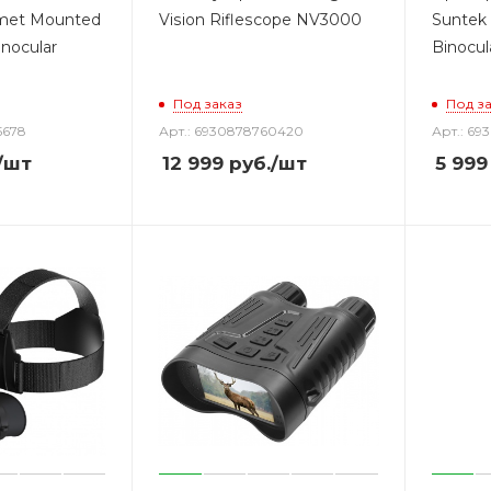
met Mounted
Vision Riflescope NV3000
Suntek 
inocular
Binocu
Под заказ
Под з
5678
Арт.: 6930878760420
Арт.: 69
/шт
12 999
руб.
/шт
5 999