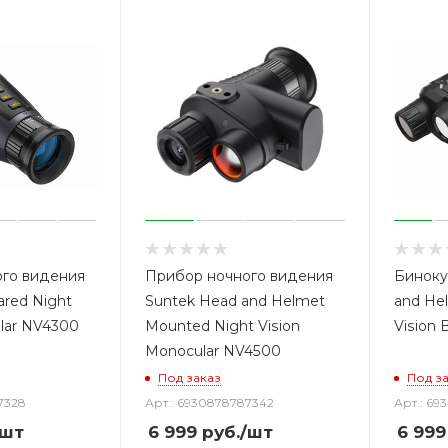
го видения
Прибор ночного видения
Биноку
ared Night
Suntek Head and Helmet
and He
lar NV4300
Mounted Night Vision
Vision 
Monocular NV4500
Под заказ
Под з
7328
Арт.: 6930878787342
Арт.: 69
/шт
6 999
руб.
/шт
6 999