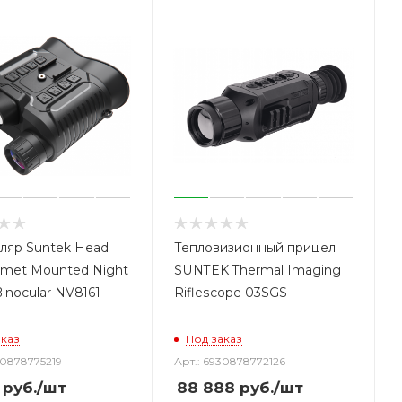
ляр Suntek Head
Тепловизионный прицел
lmet Mounted Night
SUNTEK Thermal Imaging
Binocular NV8161
Riflescope 03SGS
аказ
Под заказ
30878775219
Арт.: 6930878772126
руб.
/шт
88 888
руб.
/шт