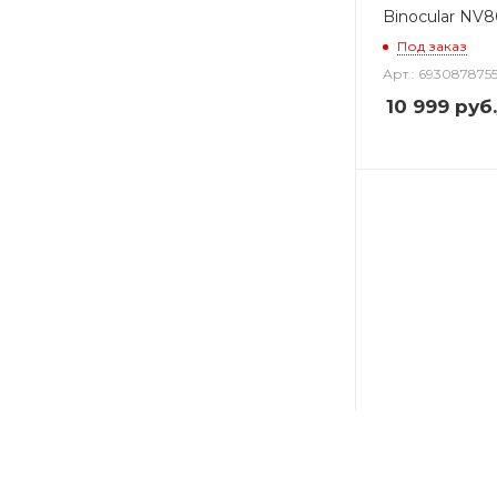
Binocular NV
Под заказ
Арт.: 6930878755
10 999
руб.
Монокуляр L