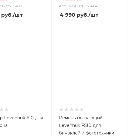
30878755488
Арт.: 6930878755464
руб.
/шт
4 990
руб.
/шт
р Levenhuk A10 для
Ремень плавающий
она
Levenhuk FS10 для
биноклей и фототехники