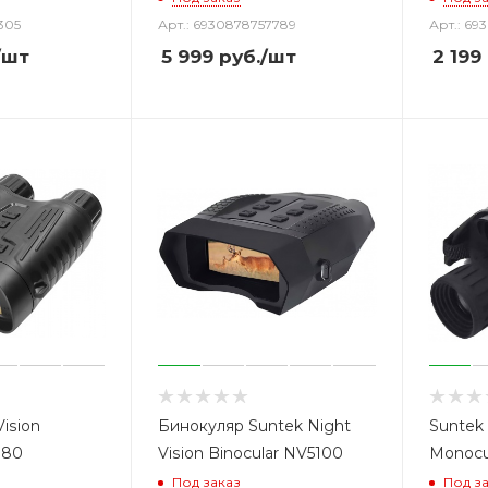
305
Арт.: 6930878757789
Арт.: 69
/шт
5 999
руб.
/шт
2 199
Vision
Бинокуляр Suntek Night
Suntek 
180
Vision Binocular NV5100
Monocu
Под заказ
Под з