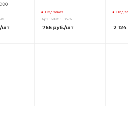
8000
Под заказ
Под з
471
Арт.: 611901510576
/шт
766
руб.
/шт
2 124
evenhuk
Монокуляр Levenhuk Wise
Моноку