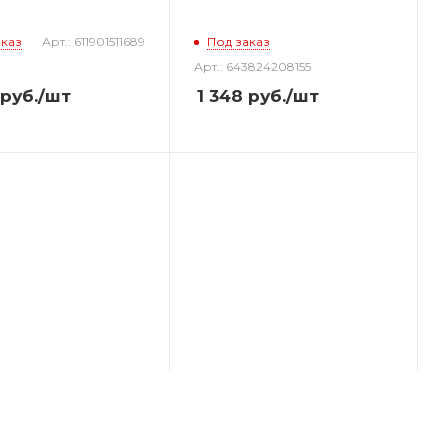
аказ
Арт.: 611901511689
Под заказ
Арт.: 643824208155
руб.
/шт
1 348
руб.
/шт
ляр Levenhuk
Монокуляр Levenhuk Wise