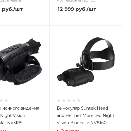
30878765678
Арт.: 6930878760420
8
руб.
/шт
12 999
руб.
/шт
 ночного видения
Бинокуляр Suntek Head
Night Vision
and Helmet Mounted Night
lar NV3185
Vision Binocular NV8160
аказ
Под заказ