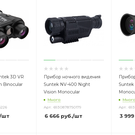
ntek 3D VR
Прибор ночного видения
Прибор
n Binocular
Suntek NV-400 Night
Suntek 
Vision Monocular
Monocu
Много
Мног
5226
Арт.: 6930878750179
Арт.: 69
/шт
6 666
руб.
/шт
3 999