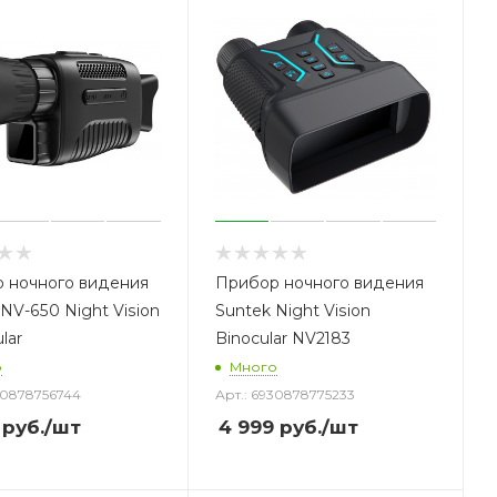
 ночного видения
Прибор ночного видения
NV-650 Night Vision
Suntek Night Vision
lar
Binocular NV2183
о
Много
30878756744
Арт.: 6930878775233
руб.
/шт
4 999
руб.
/шт