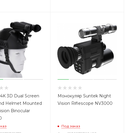
4K 3D Dual Screen
Монокуляр Suntek Night
nd Helmet Mounted
Vision Riflescope NV3000
ision Binocular
0
аказ
Под заказ