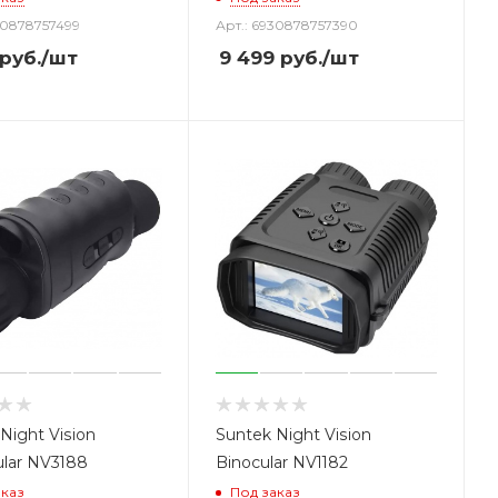
30878757499
Арт.: 6930878757390
руб.
/шт
9 499
руб.
/шт
Night Vision
Suntek Night Vision
lar NV3188
Binocular NV1182
аказ
Под заказ