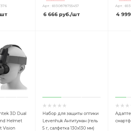
7376
Арт.: 6930878755457
Арт.: 69
/шт
6 666
руб.
/шт
4 999
ntek 3D Dual
Набор для защиты оптики
Адапте
and Helmet
Levenhuk Антитуман (гель
смартф
 Vision
5 г, салфетка 130x130 мм)