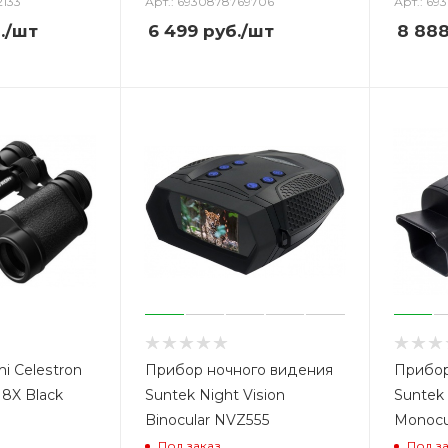
2133
Арт.: 6930878769706
Арт.: 69
.
/шт
6 499
руб.
/шт
8 88
i Celestron
Прибор ночного видения
Прибор
 8X Black
Suntek Night Vision
Suntek 
Binocular NVZ555
Monocu
Под заказ
Под з