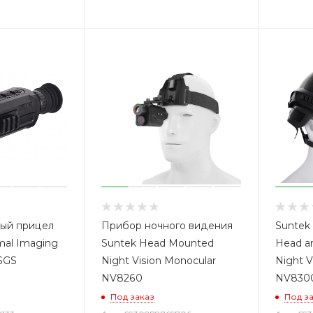
ый прицел
Прибор ночного видения
Suntek 
al Imaging
Suntek Head Mounted
Head a
6SGS
Night Vision Monocular
Night V
NV8260
NV830
Под заказ
Под з