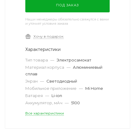
ПОД ЗАКАЗ
Наши менеджеры обязательно свяжутся с вами
и уточнят условия заказа
Хочу в подарок
Характеристики
Тип товара
—
Электросамокат
Материал корпуса
—
Алюминиевый
сплав
Экран
—
Светодиодный
Мобильное приложение
—
Mi Home
Батарея
—
Li-ion
Аккумулятор, мАч
—
5100
Все характеристики