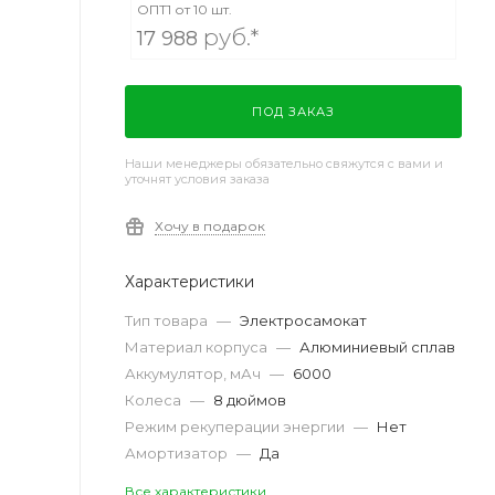
ОПТ1 от 10 шт.
руб.*
17 988
ПОД ЗАКАЗ
Наши менеджеры обязательно свяжутся с вами и
уточнят условия заказа
Хочу в подарок
Характеристики
Тип товара
—
Электросамокат
Материал корпуса
—
Алюминиевый сплав
Аккумулятор, мАч
—
6000
Колеса
—
8 дюймов
Режим рекуперации энергии
—
Нет
Амортизатор
—
Да
Все характеристики