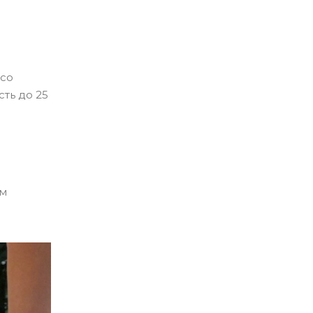
есо
ть до 25
ом