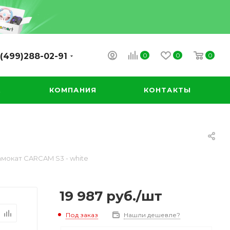
0
0
0
(499)288-02-91
А
КОМПАНИЯ
КОНТАКТЫ
мокат CARCAM S3 - white
19 987
руб.
/шт
Под заказ
Нашли дешевле?