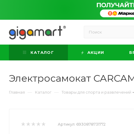
КАТАЛОГ
АКЦИИ
Б
Электросамокат CARCAM 
—
—
Главная
Каталог
Товары для спорта и развлечений
Артикул:
6930878731772