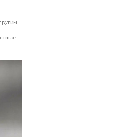
 другим
стигает