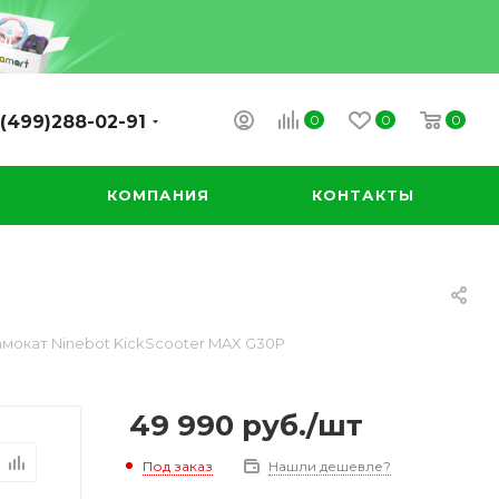
0
0
0
(499)288-02-91
А
КОМПАНИЯ
КОНТАКТЫ
мокат Ninebot KickScooter MAX G30P
49 990
руб.
/шт
Под заказ
Нашли дешевле?