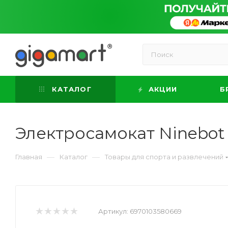
КАТАЛОГ
АКЦИИ
Б
Электросамокат Ninebot
—
—
Главная
Каталог
Товары для спорта и развлечений
Артикул:
6970103580669