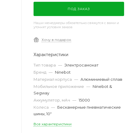
ПОД ЗАКАЗ
Наши менеджеры обязательно свяжутся с вами и
уточнят условия заказа
Хочу в подарок
Характеристики
Тип товара
—
Электросамокат
Бренд
—
Ninebot
Материал корпуса
—
Алюминиевый сплав
Мобильное приложение
—
Ninebot &
Segway
Аккумулятор, мАч
—
15000
Колеса
—
Бескамерные пневматические
шины, 10"
Все характеристики