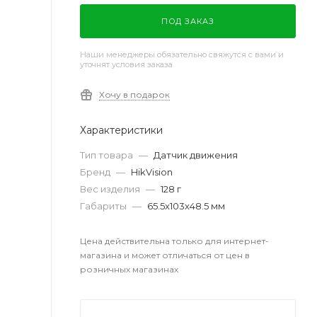
ПОД ЗАКАЗ
Наши менеджеры обязательно свяжутся с вами и
уточнят условия заказа
Хочу в подарок
Характеристики
Тип товара
—
Датчик движения
Бренд
—
HikVision
Вес изделия
—
128 г
Габариты
—
65.5x103x48.5 мм
Цена действительна только для интернет-
магазина и может отличаться от цен в
розничных магазинах