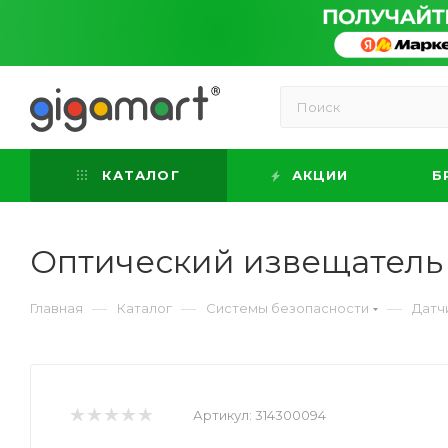
КАТАЛОГ
АКЦИИ
Б
Оптический извещатель 
—
—
—
Главная
Каталог
Системы безопасности
Датч
Артикул:
314300094