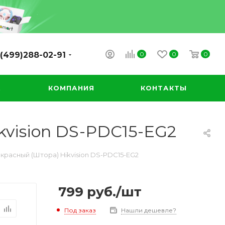
0
0
0
(499)288-02-91
А
КОМПАНИЯ
КОНТАКТЫ
vision DS-PDC15-EG2
расный (Штора) Hikvision DS-PDC15-EG2
799
руб.
/шт
Под заказ
Нашли дешевле?