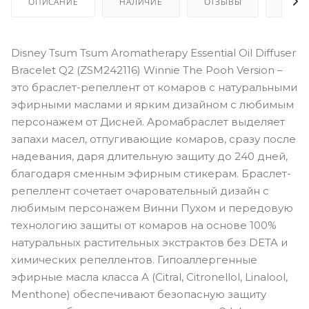
ОПИСАНИЕ
НАЛИЧИЕ
ОТЗЫВЫ
КАК 
Disney Tsum Tsum Aromatherapy Essential Oil Diffuser
Bracelet Q2 (ZSM242116) Winnie The Pooh Version –
это браслет-репеллент от комаров с натуральными
эфирными маслами и ярким дизайном с любимым
персонажем от Дисней. Аромабраслет выделяет
запахи масел, отпугивающие комаров, сразу после
надевания, даря длительную защиту до 240 дней,
благодаря сменным эфирным стикерам. Браслет-
репеллент сочетает очаровательный дизайн с
любимым персонажем Винни Пухом и передовую
технологию защиты от комаров на основе 100%
натуральных растительных экстрактов без DETA и
химических репеллентов. Гипоаллергенные
эфирные масла класса А (Citral, Citronellol, Linalool,
Menthone) обеспечивают безопасную защиту