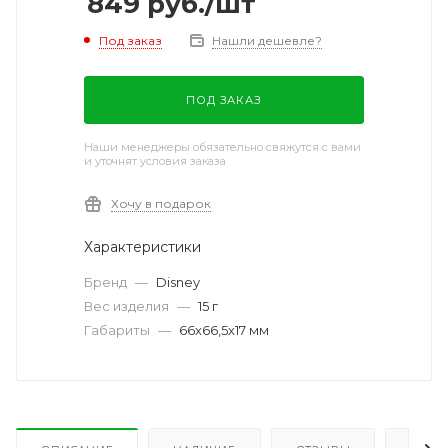
849
руб.
/шт
Под заказ
Нашли дешевле?
ПОД ЗАКАЗ
Наши менеджеры обязательно свяжутся с вами
и уточнят условия заказа
Хочу в подарок
Характеристики
Бренд
—
Disney
Вес изделия
—
15 г
Габариты
—
66х66,5х17 мм