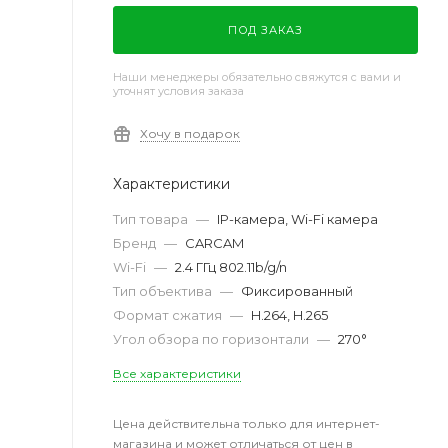
ПОД ЗАКАЗ
Наши менеджеры обязательно свяжутся с вами и
уточнят условия заказа
Хочу в подарок
Характеристики
Тип товара
—
IP-камера, Wi-Fi камера
Бренд
—
CARCAM
Wi-Fi
—
2.4 ГГц 802.11b/g/n
Тип объектива
—
Фиксированный
Формат сжатия
—
H.264, H.265
Угол обзора по горизонтали
—
270°
Все характеристики
Цена действительна только для интернет-
магазина и может отличаться от цен в