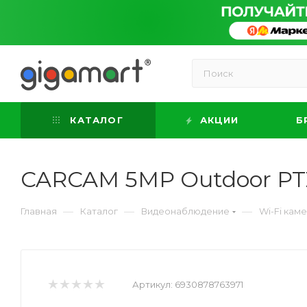
КАТАЛОГ
АКЦИИ
Б
CARCAM 5MP Outdoor PT
—
—
—
Главная
Каталог
Видеонаблюдение
Wi-Fi кам
Артикул:
6930878763971