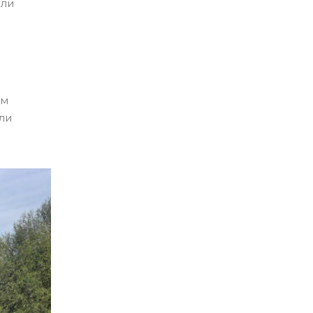
или
ым
ли