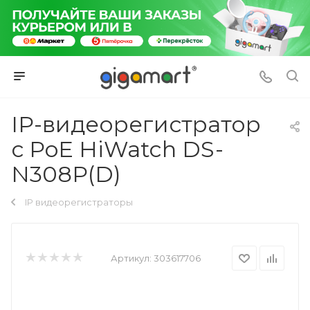
IP-видеорегистратор
с PoE HiWatch DS-
N308P(D)
IP видеорегистраторы
Артикул:
303617706