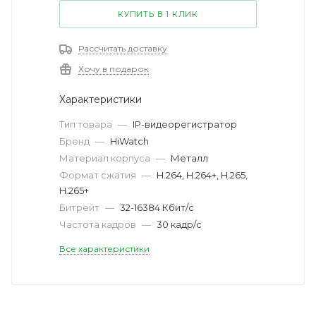
КУПИТЬ В 1 КЛИК
Рассчитать доставку
Хочу в подарок
Характеристики
Тип товара
—
IP-видеорегистратор
Бренд
—
HiWatch
Материал корпуса
—
Металл
Формат сжатия
—
H.264, H.264+, H.265,
H.265+
Битрейт
—
32-16384 Кбит/с
Частота кадров
—
30 кадр/с
Все характеристики