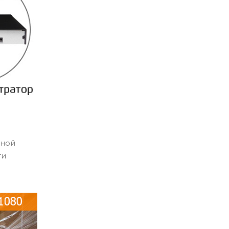
нной
ти