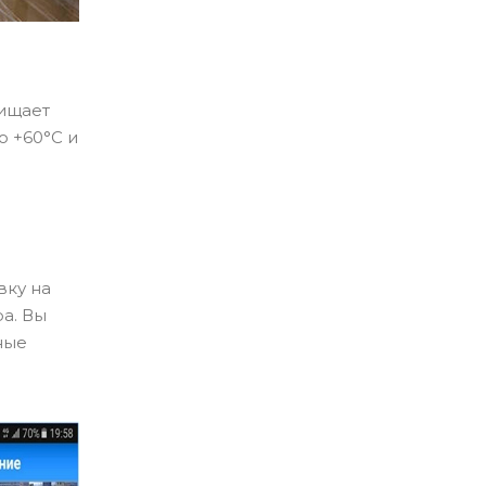
щищает
о +60°C и
вку на
а. Вы
ные