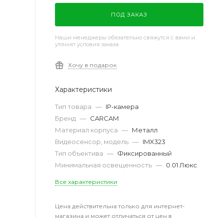
ПОД ЗАКАЗ
Наши менеджеры обязательно свяжутся с вами и
уточнят условия заказа
Хочу в подарок
Характеристики
Тип товара
—
IP-камера
Бренд
—
CARCAM
Материал корпуса
—
Металл
Видеосенсор, модель
—
IMX323
Тип объектива
—
Фиксированный
Минимальная освещенность
—
0.01 Люкс
Все характеристики
Цена действительна только для интернет-
магазина и может отличаться от цен в