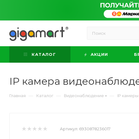
КАТАЛОГ
АКЦИИ
Б
IP камера видеонаблюд
—
—
—
Главная
Каталог
Видеонаблюдение
IP камеры
Артикул:
6930878236017