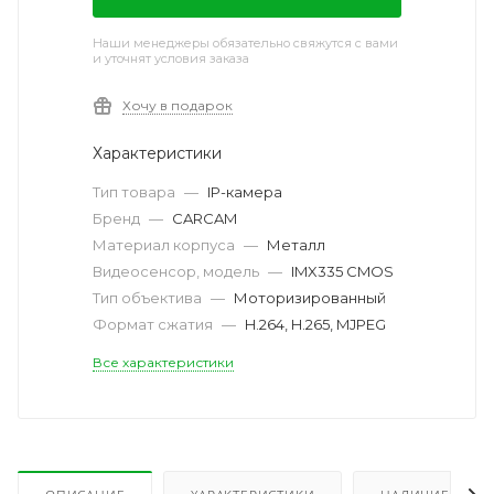
Наши менеджеры обязательно свяжутся с вами
и уточнят условия заказа
Хочу в подарок
Характеристики
Тип товара
—
IP-камера
Бренд
—
CARCAM
Материал корпуса
—
Металл
Видеосенсор, модель
—
IMX335 CMOS
Тип объектива
—
Моторизированный
Формат сжатия
—
H.264, H.265, MJPEG
Все характеристики