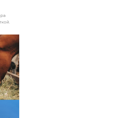
ера
кой.