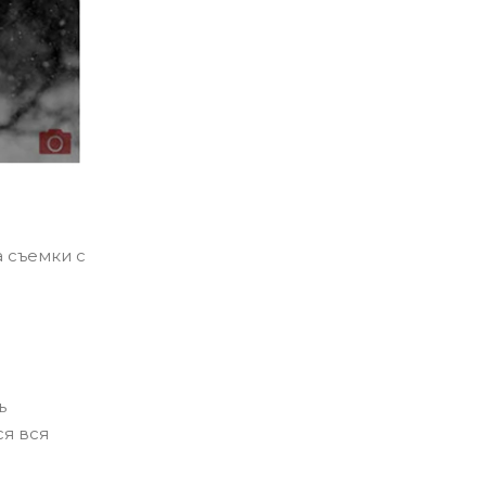
 съемки с
ь
ся вся