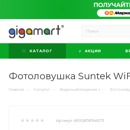
КАТАЛОГ
АКЦИИ
Б
Фотоловушка Suntek WiF
—
—
—
Главная
Каталог
Видеонаблюдение
Фотолову
Артикул:
6930878746073