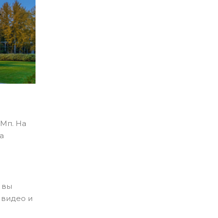
 Мп. На
а
 вы
 видео и