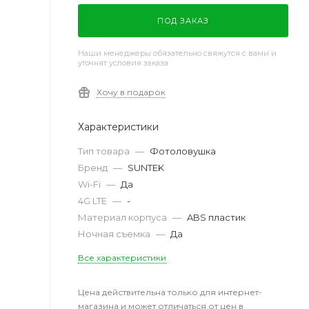
ПОД ЗАКАЗ
Наши менеджеры обязательно свяжутся с вами и
уточнят условия заказа
Хочу в подарок
Характеристики
Тип товара
—
Фотоловушка
Бренд
—
SUNTEK
Wi-Fi
—
Да
4G LTE
—
-
Материал корпуса
—
ABS пластик
Ночная съемка
—
Да
Все характеристики
Цена действительна только для интернет-
магазина и может отличаться от цен в