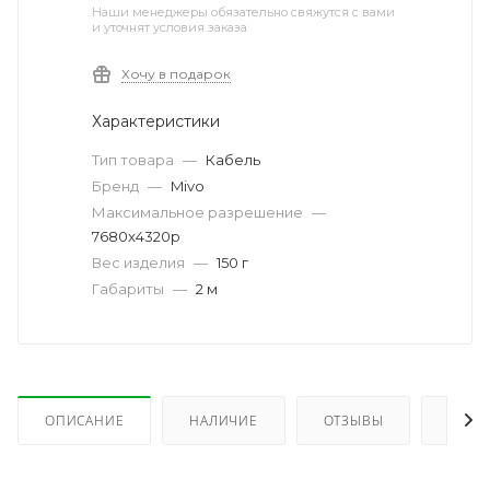
Наши менеджеры обязательно свяжутся с вами
и уточнят условия заказа
Хочу в подарок
Характеристики
Тип товара
—
Кабель
Бренд
—
Mivo
Максимальное разрешение
—
7680x4320p
Вес изделия
—
150 г
Габариты
—
2 м
ОПИСАНИЕ
НАЛИЧИЕ
ОТЗЫВЫ
КАК 