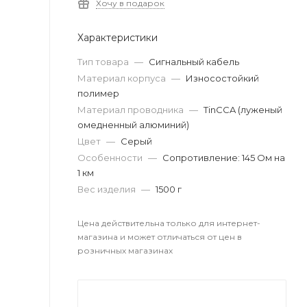
Хочу в подарок
Характеристики
Тип товара
—
Сигнальный кабель
Материал корпуса
—
Износостойкий
полимер
Материал проводника
—
TinCCA (луженый
омедненный алюминий)
Цвет
—
Серый
Особенности
—
Сопротивление: 145 Ом на
1 км
Вес изделия
—
1500 г
Цена действительна только для интернет-
магазина и может отличаться от цен в
розничных магазинах