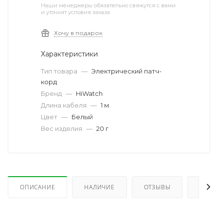
Наши менеджеры обязательно свяжутся с вами
и уточнят условия заказа
Хочу в подарок
Характеристики
Тип товара
—
Электрический патч-
корд
Бренд
—
HiWatch
Длина кабеля
—
1 м
Цвет
—
Белый
Вес изделия
—
20 г
ОПИСАНИЕ
НАЛИЧИЕ
ОТЗЫВЫ
КАК 