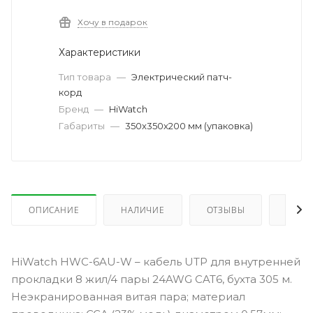
Хочу в подарок
Характеристики
Тип товара
—
Электрический патч-
корд
Бренд
—
HiWatch
Габариты
—
350x350x200 мм (упаковка)
ОПИСАНИЕ
НАЛИЧИЕ
ОТЗЫВЫ
КАК 
HiWatch HWC-6AU-W – кабель UTP для внутренней
прокладки 8 жил/4 пары 24AWG CAT6, бухта 305 м.
Неэкранированная витая пара; материал