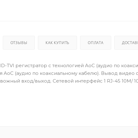
ОТЗЫВЫ
КАК КУПИТЬ
ОПЛАТА
ДОСТАВ
D-TVI регистратор c технологией AoC (аудио по коакс
я AoC (аудио по коаксиальному кабелю). Вывод видео 
ревожный вход/выход. Сетевой интерфейс 1 RJ-45 10M/ 