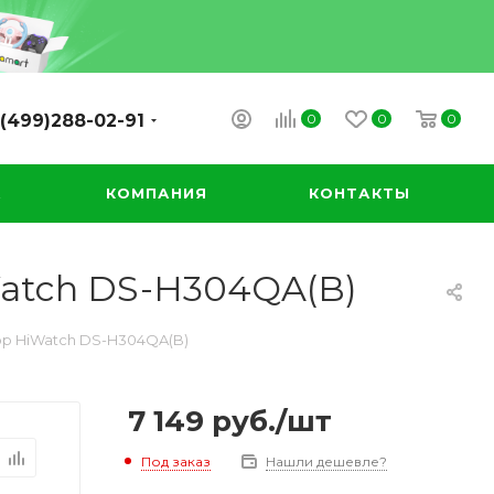
0
0
0
(499)288-02-91
А
КОМПАНИЯ
КОНТАКТЫ
Watch DS-H304QA(B)
ор HiWatch DS-H304QA(B)
7 149
руб.
/шт
Под заказ
Нашли дешевле?