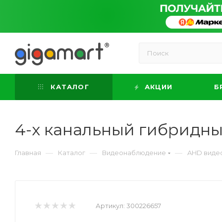
КАТАЛОГ
АКЦИИ
Б
4-х канальный гибридны
—
—
—
Главная
Каталог
Видеонаблюдение
AHD виде
Артикул:
300226657