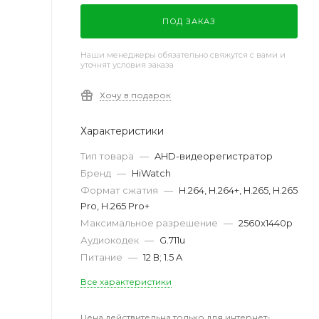
ПОД ЗАКАЗ
Наши менеджеры обязательно свяжутся с вами и
уточнят условия заказа
Хочу в подарок
Характеристики
Тип товара
—
AHD-видеорегистратор
Бренд
—
HiWatch
Формат сжатия
—
H.264, H.264+, H.265, H.265
Pro, H.265 Pro+
Максимальное разрешение
—
2560x1440p
Аудиокодек
—
G.711u
Питание
—
12 В; 1.5 A
Все характеристики
Цена действительна только для интернет-