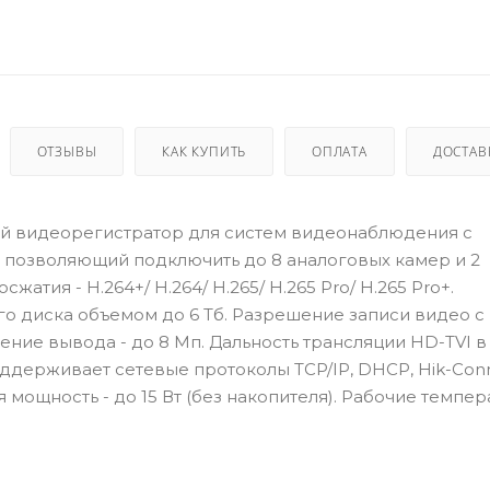
ОТЗЫВЫ
КАК КУПИТЬ
ОПЛАТА
ДОСТАВ
й видеорегистратор для систем видеонаблюдения c
, позволяющий подключить до 8 аналоговых камер и 2
тия - H.264+/ H.264/ H.265/ H.265 Pro/ H.265 Pro+.
о диска объемом до 6 Тб. Разрешение записи видео с 
шение вывода - до 8 Мп. Дальность трансляции HD-TVI в
Поддерживает сетевые протоколы TCP/IP, DHCP, Hik-Conn
 мощность - до 15 Вт (без накопителя). Рабочие темпер