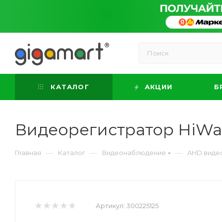
КАТАЛОГ
АКЦИИ
Б
Видеорегистратор HiWa
—
—
—
Главная
Каталог
Видеонаблюдение
AHD виде
Артикул:
300225125