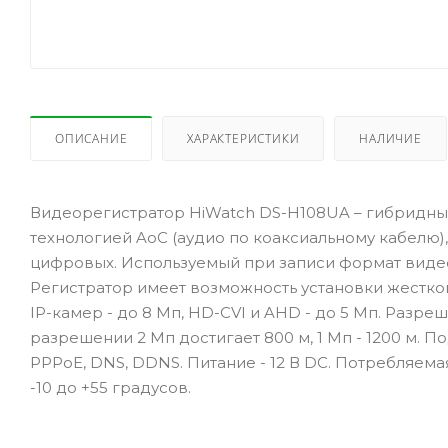
ОПИСАНИЕ
ХАРАКТЕРИСТИКИ
НАЛИЧИЕ
Видеорегистратор HiWatch DS-H108UA – гибридны
технологией AoC (аудио по коаксиальному кабелю)
цифровых. Используемый при записи формат видеосжа
Регистратор имеет возможность установки жестког
IP-камер - до 8 Мп, HD-CVI и AHD - до 5 Мп. Разре
разрешении 2 Мп достигает 800 м, 1 Мп - 1200 м. 
PPPoE, DNS, DDNS. Питание - 12 В DC. Потребляемая
-10 до +55 градусов.