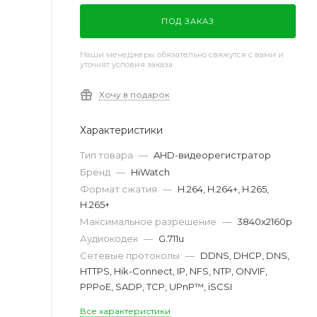
ПОД ЗАКАЗ
Наши менеджеры обязательно свяжутся с вами и
уточнят условия заказа
Хочу в подарок
Характеристики
Тип товара
—
AHD-видеорегистратор
Бренд
—
HiWatch
Формат сжатия
—
H.264, H.264+, H.265,
H.265+
Максимальное разрешение
—
3840x2160p
Аудиокодек
—
G.711u
Сетевые протоколы
—
DDNS, DHCP, DNS,
HTTPS, Hik-Connect, IP, NFS, NTP, ONVIF,
PPPoE, SADP, TCP, UPnP™, iSCSI
Все характеристики