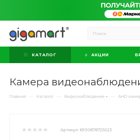
КАТАЛОГ
АКЦИИ
Б
Камера видеонаблюден
—
—
—
Главная
Каталог
Видеонаблюдение
AHD каме
Артикул:
6930878725023