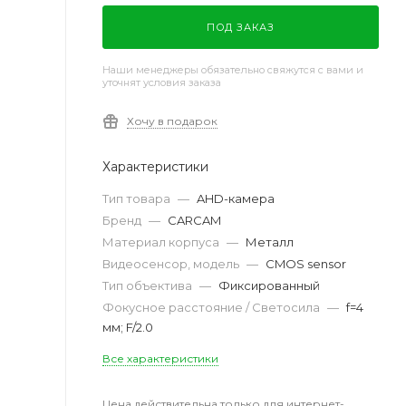
ПОД ЗАКАЗ
Наши менеджеры обязательно свяжутся с вами и
уточнят условия заказа
Хочу в подарок
Характеристики
Тип товара
—
AHD-камера
Бренд
—
CARCAM
Материал корпуса
—
Металл
Видеосенсор, модель
—
CMOS sensor
Тип объектива
—
Фиксированный
Фокусное расстояние / Светосила
—
f=4
мм; F/2.0
Все характеристики
Цена действительна только для интернет-