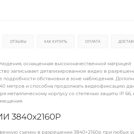
ОТЗЫВЫ
КАК КУПИТЬ
ОПЛАТА
ДОСТАВ
людения, оснащенная высококачественной матрицей
йство записывает детализированное видео в разрешен
ие подробности обстановки в зоне наблюдения. Допол
 40 метров и способна продолжать видеофиксацию да
ря металлическому корпусу со степенью защиты IP 66,
омещения.
И 3840x2160P
твенную съемку в разрешении 3840×2160p при любых у