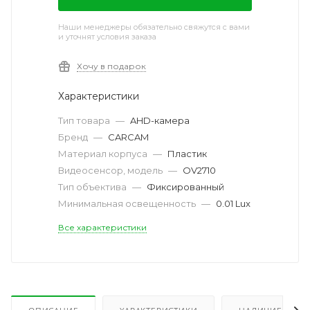
Наши менеджеры обязательно свяжутся с вами
и уточнят условия заказа
Хочу в подарок
Характеристики
Тип товара
—
AHD-камера
Бренд
—
CARCAM
Материал корпуса
—
Пластик
Видеосенсор, модель
—
OV2710
Тип объектива
—
Фиксированный
Минимальная освещенность
—
0.01 Lux
Все характеристики