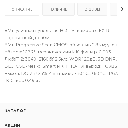
ОПИСАНИЕ
НАЛИЧИЕ
ОТЗЫВЫ
КАК 
8Мп уличная купольная HD-TVI камера с EXIR-
подсветкой до 40м
8Мп Progressive Scan CMOS; объектив 2.8мм; угол
обзора: 102.2°; механический ИК-фильтр; 0.003
Лк@F1.2; 3840×2160@12.5к/с; WDR 120дБ, 3D DNR,
BLC; OSD-меню; Smart ИК; 1 HD-TVI выход; 1 CVBS
выход; DC12В±25%; 4.8Вт макс; -40 °C...+60 °C; IP67;
IK10; вес 0.45кг.
КАТАЛОГ
АКЦИИ