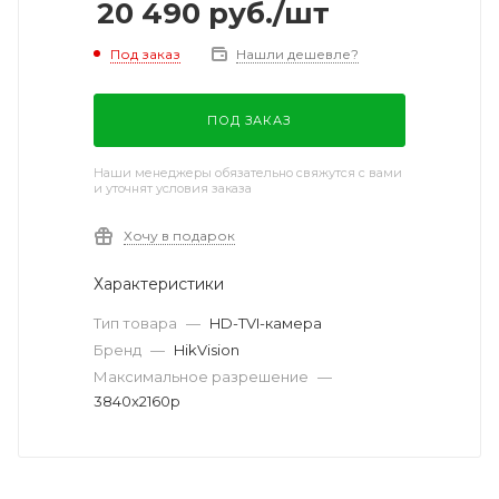
20 490
руб.
/шт
Под заказ
Нашли дешевле?
ПОД ЗАКАЗ
Наши менеджеры обязательно свяжутся с вами
и уточнят условия заказа
Хочу в подарок
Характеристики
Тип товара
—
HD-TVI-камера
Бренд
—
HikVision
Максимальное разрешение
—
3840x2160p