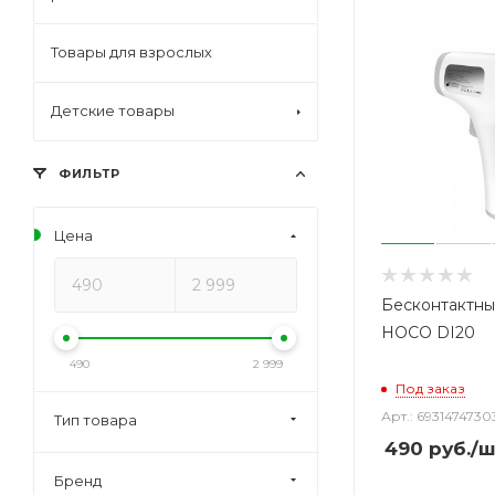
Товары для взрослых
Детские товары
ФИЛЬТР
Цена
Бесконтактны
HOCO DI20
490
2 999
Под заказ
Арт.: 6931474730
Тип товара
490
руб.
/ш
Бренд