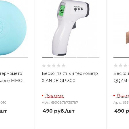
термометр
Бесконтактный термометр
Бескон
iaoce MMC-
XIANDE GP-300
QQZM 
Под заказ
Под з
0010
Арт.: 6930878735787
Арт.: 69
/шт
490
руб.
/шт
490
р