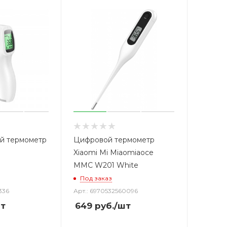
й термометр
Цифровой термометр
Xiaomi Mi Miaomiaoce
MMC W201 White
Под заказ
336
Арт.: 6970532560096
т
649
руб.
/шт