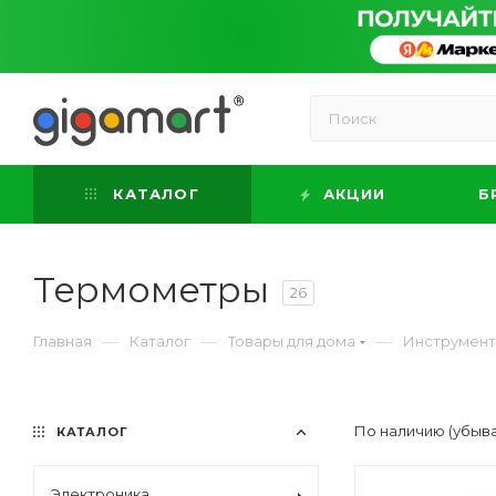
КАТАЛОГ
АКЦИИ
Б
Термометры
26
—
—
—
Главная
Каталог
Товары для дома
Инструмен
По наличию (убыв
КАТАЛОГ
Электроника