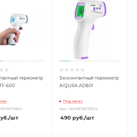
тактный термометр
Бесконтактный термометр
TF-600
AIQURA AD801
аказ
Под заказ
30878731680
Арт.: 6930878735534
уб.
/шт
490
руб.
/шт