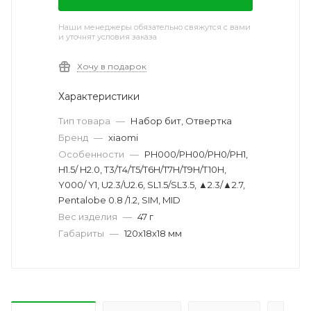
Наши менеджеры обязательно свяжутся с вами
и уточнят условия заказа
Хочу в подарок
Характеристики
Тип товара
—
Набор бит, Отвертка
Бренд
—
xiaomi
Особенности
—
PH000/PH00/PH0/PH1,
H1.5/ H2.0, Т3/Т4/T5/T6H/T7H/T9H/T10H,
Y000/ Y1, U2.3/U2.6, SL1.5/SL3.5, ▲2.3/▲2.7,
Pentalobe 0.8 /1.2, SIM, MID
Вес изделия
—
47 г
Габариты
—
120х18х18 мм