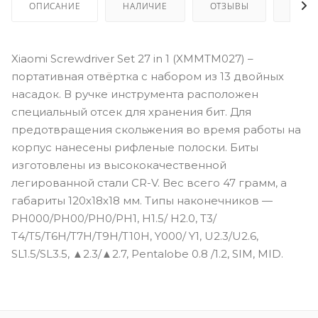
ОПИСАНИЕ
НАЛИЧИЕ
ОТЗЫВЫ
КАК 
Xiaomi Screwdriver Set 27 in 1 (XMMTM027) –
портативная отвёртка с набором из 13 двойных
насадок. В ручке инструмента расположен
специальный отсек для хранения бит. Для
предотвращения скольжения во время работы на
корпус нанесены рифленые полоски. Биты
изготовлены из высококачественной
легированной стали CR-V. Вес всего 47 грамм, а
габариты 120х18х18 мм. Типы наконечников —
PH000/PH00/PH0/PH1, H1.5/ H2.0, Т3/
Т4/T5/T6H/T7H/T9H/T10H, Y000/ Y1, U2.3/U2.6,
SL1.5/SL3.5, ▲2.3/▲2.7, Pentalobe 0.8 /1.2, SIM, MID.