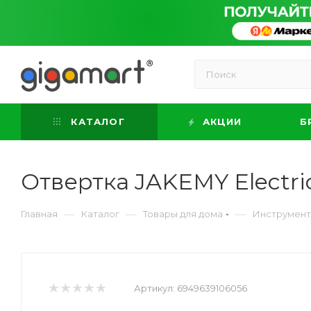
КАТАЛОГ
АКЦИИ
Б
Отвертка JAKEMY Electric
—
—
—
Главная
Каталог
Товары для дома
Инструмен
Артикул:
6949639106056