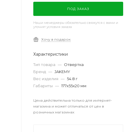
ПОД ЗАКАЗ
Наши менеджеры обязательно свяжутся с вами и
уточнят условия заказа
Хочу в подарок
Характеристики
Тип товара
—
Отвертка
Бренд
—
JAKEMY
Вес изделия
—
54.8 г
Габариты
—
177х55х20 мм
Цена действительна только для интернет-
магазина и может отличаться от цен в
розничных магазинах