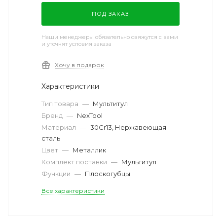
ПОД ЗАКАЗ
Наши менеджеры обязательно свяжутся с вами
и уточнят условия заказа
Хочу в подарок
Характеристики
Тип товара
—
Мультитул
Бренд
—
NexTool
Материал
—
30Cr13, Нержавеющая
сталь
Цвет
—
Металлик
Комплект поставки
—
Мультитул
Функции
—
Плоскогубцы
Все характеристики