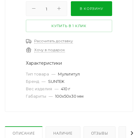
В КОРЗИНУ
КУПИТЬ В 1 КЛИК
Рассчитать доставку
Хочу в подарок
Характеристики
Тип товара
—
Мультитул
Бренд
—
SUNTEK
Вес изделия
—
410 г
Габариты
—
100х50х30 мм
ОПИСАНИЕ
НАЛИЧИЕ
ОТЗЫВЫ
КАК 