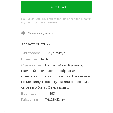
ПОД ЗАКАЗ
Наши менеджеры обязательно свяжутся с вами
и уточнят условия заказа
Хочу в подарок
Характеристики
Тип товара
—
Мультитул
Бренд
—
NexTool
Функции
—
Плоскогубцы, Кусачки,
Гаечный ключ, Крестообразная
отвертка, Плоская отвертка, Напильник
по металлу, Нож, Втулка для отвертки и
сменные биты, Открывашка
Вес изделия
—
163 г
Габариты
—
114x28x12 мм