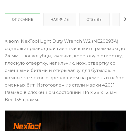
ОПИСАНИЕ
НАЛИЧИЕ
ОТЗЫВЫ
КАК 
Xiaomi NexTool Light Duty Wrench W2 (NE20293A)
содержит разводной гаечный ключ с размахом до
24 мм, плоскогубцы, кусачки, крестовую отвертку,
плоскую отвертку, напильник, нож, отвертку со
сменными битами и открывалку для бутылок. В
комплекте чехол с креплением на ремень и набор
сменных бит. Изготовлен из стали марки 420J1.
Размер в сложенном состоянии: 114 x 28 x 12 мм.
Вес 155 грамм.