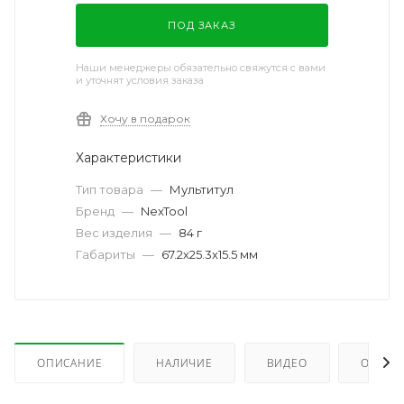
ПОД ЗАКАЗ
Наши менеджеры обязательно свяжутся с вами
и уточнят условия заказа
Хочу в подарок
Характеристики
Тип товара
—
Мультитул
Бренд
—
NexTool
Вес изделия
—
84 г
Габариты
—
67.2х25.3х15.5 мм
ОПИСАНИЕ
НАЛИЧИЕ
ВИДЕО
ОТЗЫВ