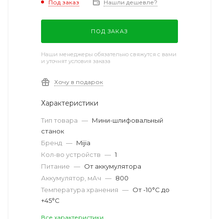
Под заказ
Нашли дешевле?
ПОД ЗАКАЗ
Наши менеджеры обязательно свяжутся с вами
и уточнят условия заказа
Хочу в подарок
Характеристики
Тип товара
—
Мини-шлифовальный
станок
Бренд
—
Mijia
Кол-во устройств
—
1
Питание
—
От аккумулятора
Аккумулятор, мАч
—
800
Температура хранения
—
От -10°C до
+45°C
Все характеристики