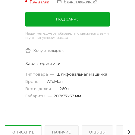
Под заказ
Нашли дешевле?
ПОД ЗАКАЗ
Наши менеджеры обязательно свяжутся с вами
и уточнят условия заказа
Хочу в подарок
Характеристики
Тип товара
—
Шлифовальная машинка
Бренд
—
ATuMan
Вес изделия
—
260 г
Габариты
—
207х37х37 мм
ОПИСАНИЕ
НАЛИЧИЕ
ОТЗЫВЫ
КАК 