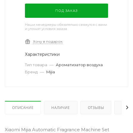
ПОД ЗАКАЗ
Наши менеджеры обязательно свяжутся с вами
и уточнят условия заказа
Хочу в подарок
Характеристики
Тип товара
—
Ароматизатор воздуха
Бренд
—
Mijia
ОПИСАНИЕ
НАЛИЧИЕ
ОТЗЫВЫ
КАК 
Xiaomi Mijia Automatic Fragrance Machine Set