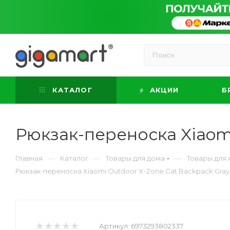
КАТАЛОГ
АКЦИИ
Б
Рюкзак-переноска Xiaomi
—
—
—
Главная
Каталог
Товары для дома
Товары для
Рюкзак-переноска Xiaomi Outdoor X-Zone Cat Backpack Gray
Артикул:
6973293802337