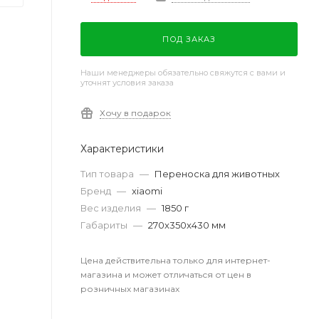
ПОД ЗАКАЗ
Наши менеджеры обязательно свяжутся с вами и
уточнят условия заказа
Хочу в подарок
Характеристики
Тип товара
—
Переноска для животных
Бренд
—
xiaomi
Вес изделия
—
1850 г
Габариты
—
270x350x430 мм
Цена действительна только для интернет-
магазина и может отличаться от цен в
розничных магазинах