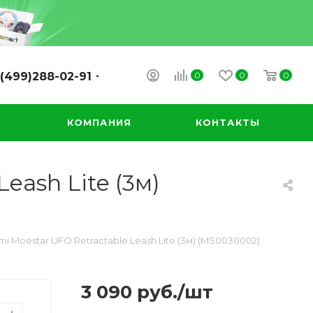
0
0
0
(499)288-02-91
А
КОМПАНИЯ
КОНТАКТЫ
eash Lite (3м)
i Moestar UFO Retractable Leash Lite (3м) (MS0030002)
3 090
руб.
/шт