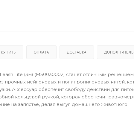
 КУПИТЬ
ОПЛАТА
ДОСТАВКА
ДОПОЛНИТЕЛ
 Leash Lite (3м) (MS0030002) станет отличным решением
из прочных нейлоновых и полипропиленовых нитей, ко
узки. Аксессуар обеспечит свободу действий для пито
добной кольцевой ручкой, которая обеспечит равномер
ение на запястье, делая выгул домашнего животного