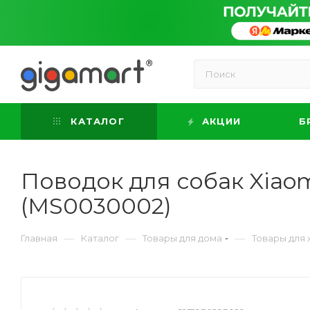
КАТАЛОГ
АКЦИИ
Б
Поводок для собак Xiaomi
(MS0030002)
—
—
—
Главная
Каталог
Товары для дома
Товары для