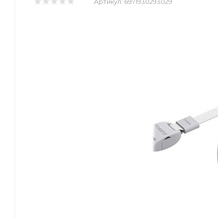
Артикул:
6971930293029