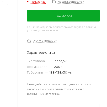
Под заказ
Нашли дешевле?
ПОД ЗАКАЗ
Наши менеджеры обязательно свяжутся с вами и
уточнят условия заказа
Хочу в подарок
Характеристики
Тип товара
—
Поводок
Вес изделия
—
200 г
Габариты
—
138x138x30 мм
Цена действительна только для интернет-
магазина и может отличаться от цен в
розничных магазинах