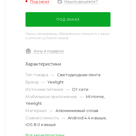
Под заказ
Нашли дешевле?
ПОД ЗАКАЗ
Наши менеджеры обязательно свяжутся с вами
и уточнят условия заказа
Хочу в подарок
Характеристики
Тип товара
—
Светодиодная лента
Бренд
—
Yeelight
Источник питания
—
От сети
Мобильное приложение
—
Mi Home,
Yeelight
Материал
—
Алюминиевый сплав
Совместимость
—
Android 4.4 и выше,
iOS 8.0 и выше
Все характеристики