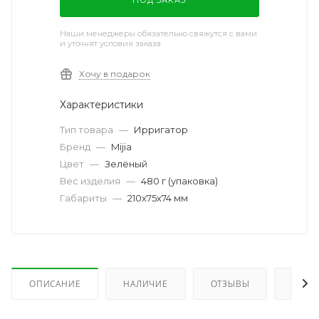
Наши менеджеры обязательно свяжутся с вами
и уточнят условия заказа
Хочу в подарок
Характеристики
Тип товара
—
Ирригатор
Бренд
—
Mijia
Цвет
—
Зелёный
Вес изделия
—
480 г (упаковка)
Габариты
—
210х75х74 мм
ОПИСАНИЕ
НАЛИЧИЕ
ОТЗЫВЫ
КАК 