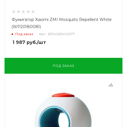
Фумигатор Xiaomi ZMI Mosquito Repellent White
(WP20180081)
Под заказ
Арт.: 6934263402377
1 987
руб.
/шт
ПОД ЗАКАЗ