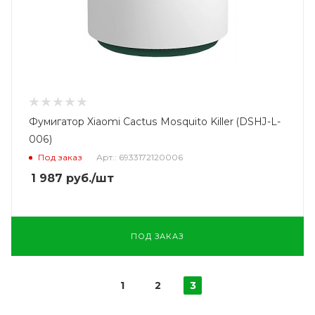
Фумигатор Xiaomi Cactus Mosquito Killer (DSHJ-L-
006)
Под заказ
Арт.: 6933172120006
1 987
руб.
/шт
ПОД ЗАКАЗ
1
2
3