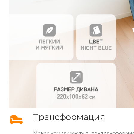
Трансформация
Менее чем за минуту диван трансформир