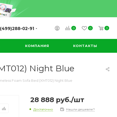
0
0
0
(499)288-02-91
А
КОМПАНИЯ
КОНТАКТЫ
MT012) Night Blue
meless Foam Sofa Bed (XMT012) Night Blue
28 888
руб.
/шт
Достаточно
Нашли дешевле?