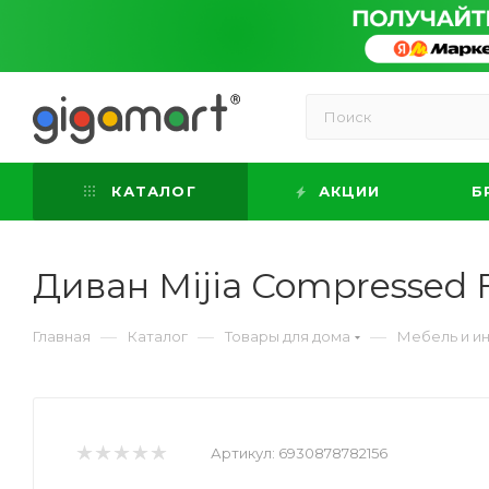
КАТАЛОГ
АКЦИИ
Б
Диван Mijia Compressed 
—
—
—
Главная
Каталог
Товары для дома
Мебель и и
Артикул:
6930878782156