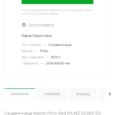
Наши менеджеры обязательно свяжутся с вами
и уточнят условия заказа
Хочу в подарок
Характеристики
Тип товара
—
Сэндвичница
Бренд
—
Pinlo
Вес изделия
—
1500 г
Габариты
—
245х146х92 мм
ОПИСАНИЕ
НАЛИЧИЕ
ОТЗЫВЫ
КАК 
Cэндвичница Xiaomi Pinlo Red (PLMZ-SC600-01)