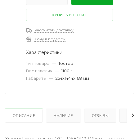
КУПИТЬ В 1 КЛИК
Рассчитать доставку
Хочу в подарок
Характеристики
Тип товара
—
Тостер
Вес изделия
—
1100 г
Габариты
—
254х1444х168 мм
ОПИСАНИЕ
НАЛИЧИЕ
ОТЗЫВЫ
КАК 
Xiaomi Liven Toaster (ZCJ-DS801C) White – тостер,